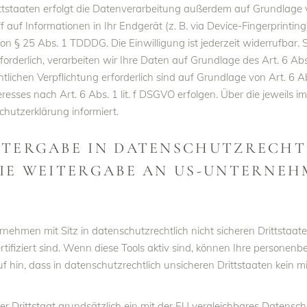
staaten erfolgt die Datenverarbeitung außerdem auf Grundlage von
 auf Informationen in Ihr Endgerät (z. B. via Device-Fingerprinting)
n § 25 Abs. 1 TDDDG. Die Einwilligung ist jederzeit widerrufbar. S
derlich, verarbeiten wir Ihre Daten auf Grundlage des Art. 6 Abs.
chtlichen Verpflichtung erforderlich sind auf Grundlage von Art. 6 
resses nach Art. 6 Abs. 1 lit. f DSGVO erfolgen. Über die jeweils i
hutzerklärung informiert.
ITERGABE IN DATENSCHUTZRECHT
IE WEITERGABE AN US-UNTERNEHM
hmen mit Sitz in datenschutzrechtlich nicht sicheren Drittstaate
fiziert sind. Wenn diese Tools aktiv sind, können Ihre personen
f hin, dass in datenschutzrechtlich unsicheren Drittstaaten kein 
rer Drittstaat grundsätzlich ein mit der EU vergleichbares Daten