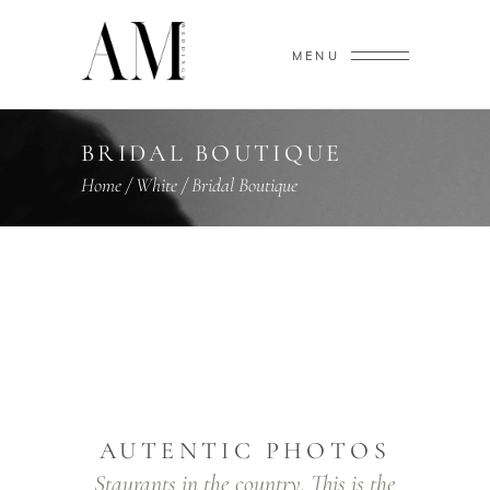
MENU
BRIDAL BOUTIQUE
Home
/
White
/
Bridal Boutique
AUTENTIC PHOTOS
Staurants in the country. This is the