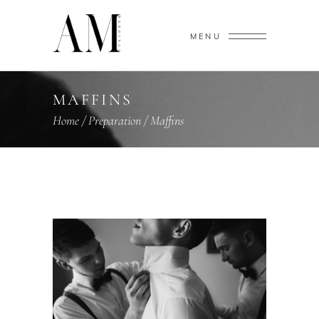
MENU
MAFFINS
Home
/
Preparation
/
Maffins