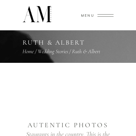
MENU
RUTH & ALBERT
Home
/
Wedding Stories
/
Ruth & Albert
AUTENTIC PHOTOS
Staurants in the country. This is the