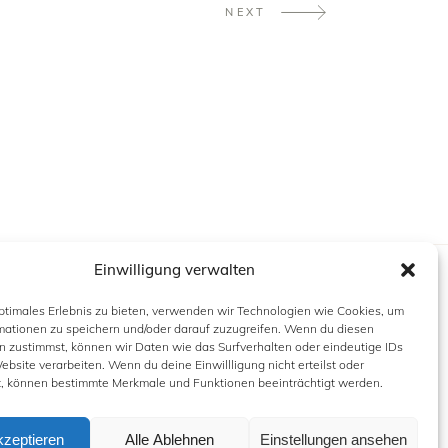
NEXT
Einwilligung verwalten
INFORMATION
optimales Erlebnis zu bieten, verwenden wir Technologien wie Cookies, um
mationen zu speichern und/oder darauf zuzugreifen. Wenn du diesen
n zustimmst, können wir Daten wie das Surfverhalten oder eindeutige IDs
ebsite verarbeiten. Wenn du deine Einwillligung nicht erteilst oder
KONTAKT
t, können bestimmte Merkmale und Funktionen beeinträchtigt werden.
IMPRESSUM
DATENSCHUTZERKLÄRUNG
kzeptieren
Alle Ablehnen
Einstellungen ansehen