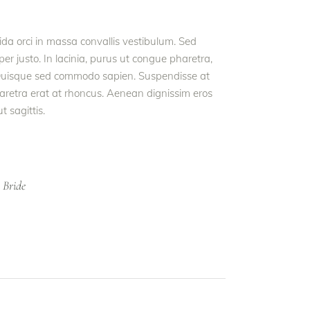
vida orci in massa convallis vestibulum. Sed
er justo. In lacinia, purus ut congue pharetra,
et. Quisque sed commodo sapien. Suspendisse at
haretra erat at rhoncus. Aenean dignissim eros
t sagittis.
Bride