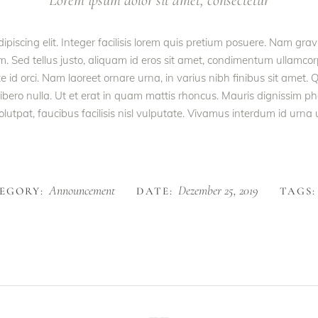
Lorem ipsum dolor sit amet, consectetur
piscing elit. Integer facilisis lorem quis pretium posuere. Nam gra
m. Sed tellus justo, aliquam id eros sit amet, condimentum ullamcorp
nte id orci. Nam laoreet ornare urna, in varius nibh finibus sit am
 libero nulla. Ut et erat in quam mattis rhoncus. Mauris dignissim p
volutpat, faucibus facilisis nisl vulputate. Vivamus interdum id urna u
Announcement
Dezember 25, 2019
EGORY:
DATE:
TAGS: