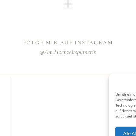
FOLGE MIR AUF INSTAGRAM
@am.hochzeitsplanerin
Um dir ein 
Geräteinfor
Technologie
auf dieser W
zurückziehs
Alle A