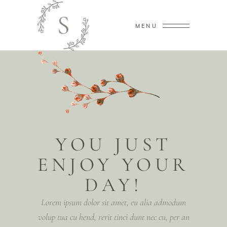
MENU
YOU JUST
ENJOY YOUR
DAY!
Lorem ipsum dolor sit amet, eu alia admodum
volup tua cu hend, rerit tinci dunt nec cu, per an