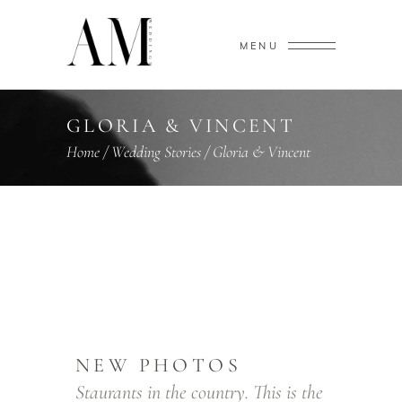
MENU
GLORIA & VINCENT
Home
/
Wedding Stories
/
Gloria & Vincent
NEW PHOTOS
Staurants in the country. This is the